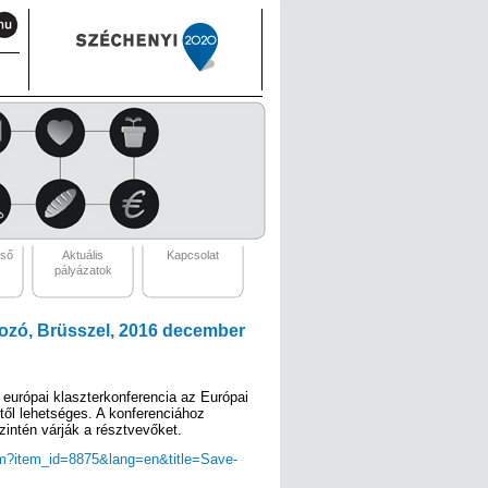
eső
Aktuális
Kapcsolat
pályázatok
lkozó, Brüsszel, 2016 december
európai klaszterkonferencia az Európai
től lehetséges. A konferenciához
zintén várják a résztvevőket.
cfm?item_id=8875&lang=en&title=Save-