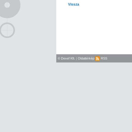
Vissza
© Dexef Kft.
|
Oldaltérkép
RSS