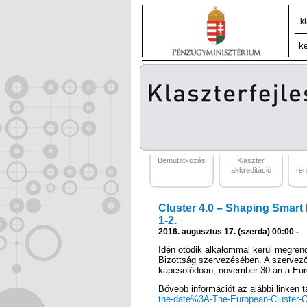
k
Bemutatkozás
Klaszter
akkreditáció
re
Cluster 4.0 – Shaping Smart 
1-2.
2016. augusztus 17. (szerda) 00:00 -
Idén ötödik alkalommal kerül megren
Bizottság szervezésében. A szervezők
kapcsolódóan, november 30-án a Europ
Bővebb információt az alábbi linken t
the-date%3A-The-European-Cluster-C