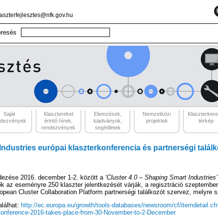
laszterfejlesztes@nfk.gov.hu
Saját
Klasztereket
Elemzések,
Nemzetközi
Klaszterker
ndezvények
érintő hírek,
kiadványok,
projektek
térkép
rendezvények
segédletek
Industries európai klaszterkonferencia és partnerségi talá
dezése 2016. december 1-2. között a
‘Cluster 4.0 – Shaping Smart Industries’
 az eseményre 250 klaszter jelentkezését várják, a regisztráció szeptember
ean Cluster Collaboration Platform partnerségi találkozót szervez, melyre s
alálhat:
http://ec.europa.eu/growth/tools-databases/newsroom/cf/itemdetail.
onference-2016-takes-place-from-30-November-to-2-December